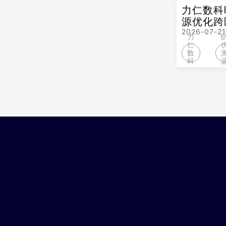
力仁数科
源优化跨
2026-07-21
力
仁
数
科