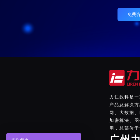
免费
力仁数科是一
产品及解决方
网、大数据、
加密算法、图
用，总部位于
广州