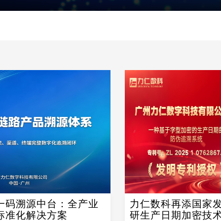
一码溯源中台：全产业
力仁数科再添国家
隐形
标准化解决方案
研生产日期加密技
暗