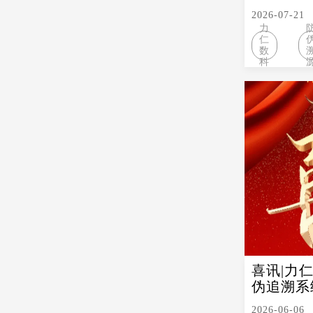
2026-07-21
力
仁
数
科
喜讯|力
伪追溯系
2026-06-06