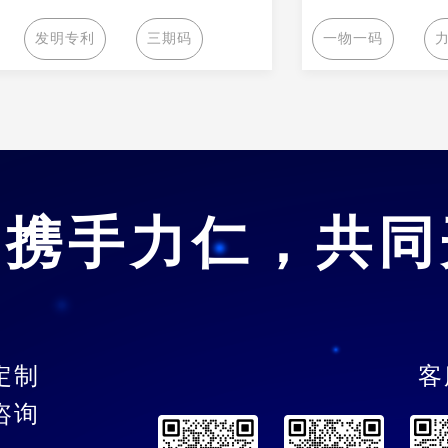
发明专利
三期码
一物一码
携手力仁，共同
定制
客
咨询