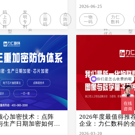
码、
伪溯源服务体系
微米
2026-06-25
防
防
经
级防
码
伪
发
巨
伪
销
三
点
伪、
上
技
明
量
一物
力仁
技
商
期
阵
力仁
百
术
专
云
一码
数科
术
窜
码
码
数
科
选
利
码
选
货
科、
型
型
优点
码、
高端
防伪
你们是怎么收费的呢
现在有优惠活动吗
核心加密技术：点阵
2026年度最值得
与生产日期加密如何构
企业：力仁数科的全
!
2026-03-20