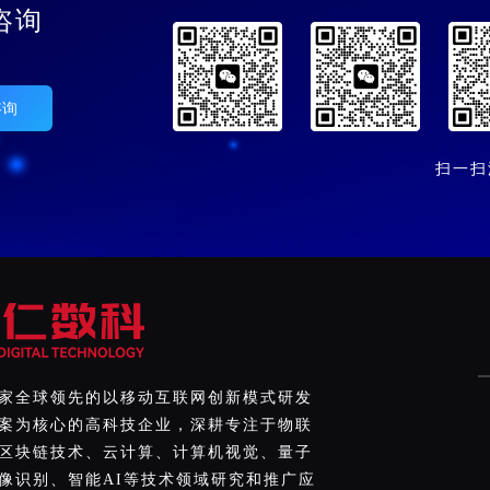
咨询
咨询
扫一扫
家全球领先的以移动互联网创新模式研发
案为核心的高科技企业，深耕专注于物联
区块链技术、云计算、计算机视觉、量子
像识别、智能AI等技术领域研究和推广应