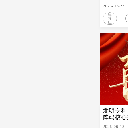
底座
2026-07-23
点
阵
码
发明专利
阵码核心
2026-06-13