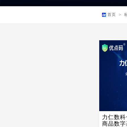
首页
>
力仁数科
商品数字