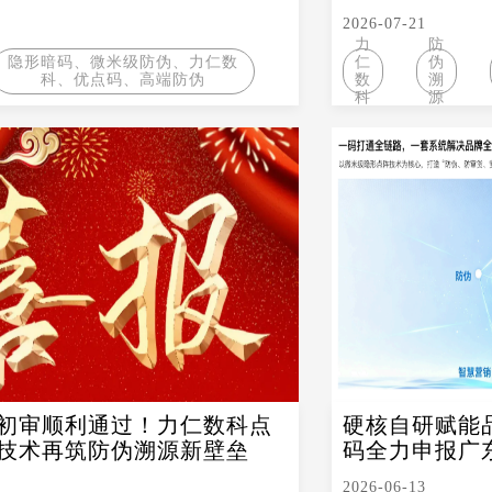
2026-07-21
力
防
隐形暗码、微米级防伪、力仁数
仁
伪
科、优点码、高端防伪
数
溯
科
源
初审顺利通过！力仁数科点
硬核自研赋能
技术再筑防伪溯源新壁垒
码全力申报广
2026-06-13