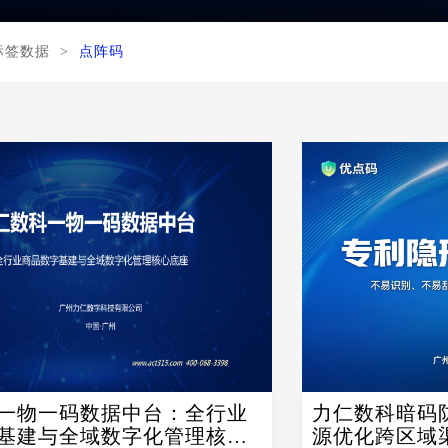
标签数据
>
点阵码
一物一码数据中台：全行业
力仁数科暗码
基建与全域数字化管理核心
源优化跨区域