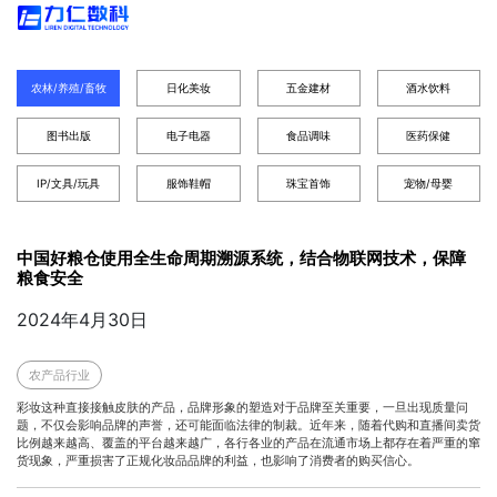
客户的满意是我们最大的成功！ 我们期
农林/养殖/畜牧
日化美妆
五金建材
酒水饮料
待与您共创成功，见证榜样的力量！
图书出版
电子电器
食品调味
医药保健
IP/文具/玩具
服饰鞋帽
珠宝首饰
宠物/母婴
中国好粮仓使用全生命周期溯源系统，结合物联网技术，保障
粮食安全
2024年4月30日
农产品行业
彩妆这种直接接触皮肤的产品，品牌形象的塑造对于品牌至关重要，一旦出现质量问
题，不仅会影响品牌的声誉，还可能面临法律的制裁。近年来，随着代购和直播间卖货
比例越来越高、覆盖的平台越来越广，各行各业的产品在流通市场上都存在着严重的窜
货现象，严重损害了正规化妆品品牌的利益，也影响了消费者的购买信心。